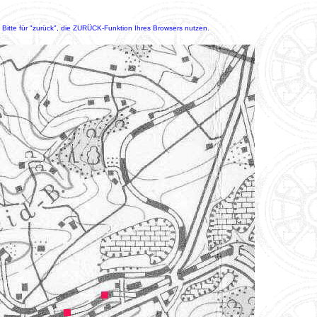
Bitte für "zurück", die ZURÜCK-Funktion Ihres Browsers nutzen.