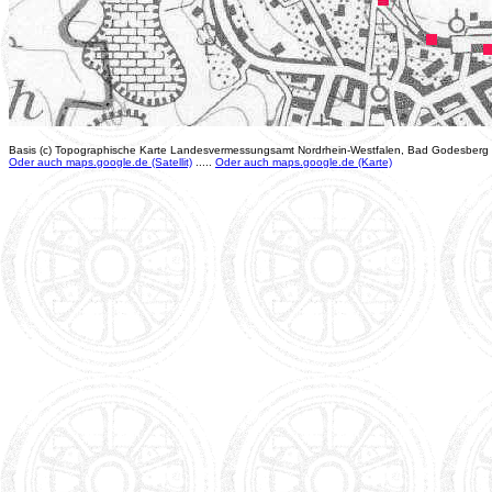
Basis (c) Topographische Karte Landesvermessungsamt Nordrhein-Westfalen, Bad Godesberg
Oder auch maps.google.de (Satellit)
.....
Oder auch maps.google.de (Karte)