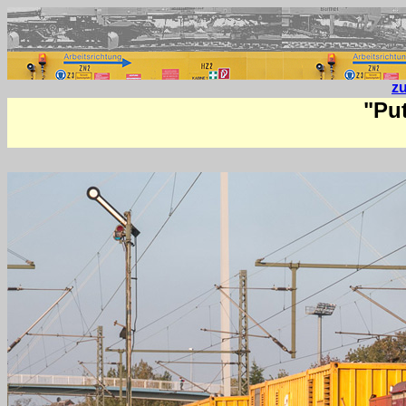
z
"Pu