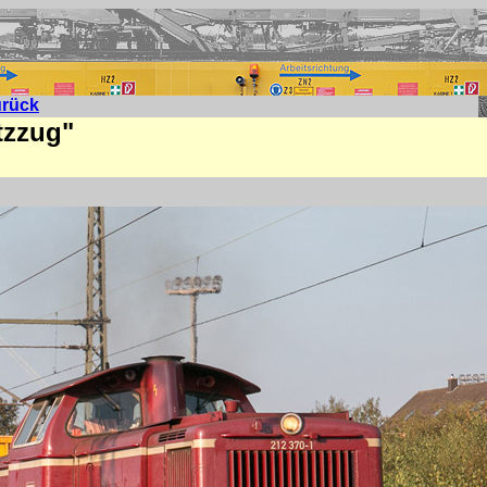
urück
tzzug"